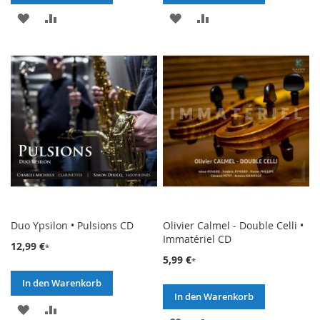
ZUR
ZUR
ZUR
ZUR
WUNSCHLISTE
VERGLEICHSLISTE
WUNSCHLISTE
VERGLEICHSLISTE
HINZUFÜGEN
HINZUFÜGEN
HINZUFÜGEN
HINZUFÜGEN
Duo Ypsilon • Pulsions CD
Olivier Calmel - Double Celli •
Immatériel CD
12,99 €
5,99 €
In den Warenkorb
In den Warenkorb
ZUR
ZUR