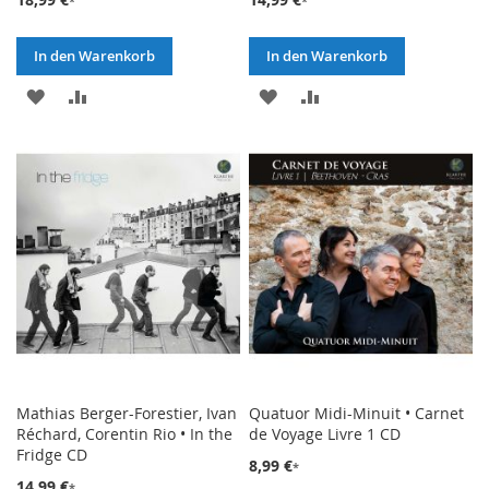
In den Warenkorb
In den Warenkorb
ZUR
ZUR
ZUR
ZUR
WUNSCHLISTE
VERGLEICHSLISTE
WUNSCHLISTE
VERGLEICHSLISTE
HINZUFÜGEN
HINZUFÜGEN
HINZUFÜGEN
HINZUFÜGEN
Mathias Berger-Forestier, Ivan
Quatuor Midi-Minuit • Carnet
Réchard, Corentin Rio • In the
de Voyage Livre 1 CD
Fridge CD
8,99 €
14,99 €