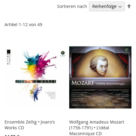
Ab
Sortieren nach
so
Artikel
1
-
12
von
49
Ensemble Zellig • Jivaro's
Wolfgang Amadeus Mozart
Works CD
(1756-1791) • L'idéal
Maconnique CD