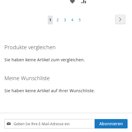
ZUR
ZUR
WUNSCHLISTE
VERGLEICHSLISTE
WUNSCHLISTE
VERGLEICHSLISTE
HINZUFÜGEN
HINZUFÜGEN
Seite
Seite
Weite
Sie
Seite
Seite
Seite
Seite
1
2
3
4
5
HINZUFÜGEN
HINZUFÜGEN
lesen
gerade
Produkte vergleichen
die
Seite
Sie haben keine Artikel zum vergleichen.
Meine Wunschliste
Sie haben keine Artikel auf Ihrer Wunschliste.
Melden
Abonnieren
Sie