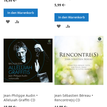
14,99 €
5,99 €
In den Warenkorb
In den Warenkorb
ZUR
ZUR
ZUR
ZUR
WUNSCHLISTE
VERGLEICHSLISTE
WUNSCHLISTE
VERGLEICHSLISTE
HINZUFÜGEN
HINZUFÜGEN
HINZUFÜGEN
HINZUFÜGEN
Jean-Philippe Audin •
Jean-Sébastien Béreau •
Alleluiah Graffiti CD
Rencontre(s) CD
18,99 €
14,99 €