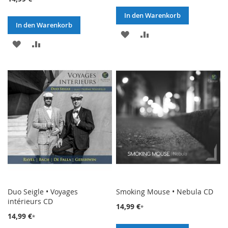
In den Warenkorb
In den Warenkorb
ZUR
ZUR
ZUR
ZUR
WUNSCHLISTE
VERGLEICHSLISTE
WUNSCHLISTE
VERGLEICHSLISTE
HINZUFÜGEN
HINZUFÜGEN
HINZUFÜGEN
HINZUFÜGEN
Duo Seigle • Voyages
Smoking Mouse • Nebula CD
intérieurs CD
14,99 €
14,99 €