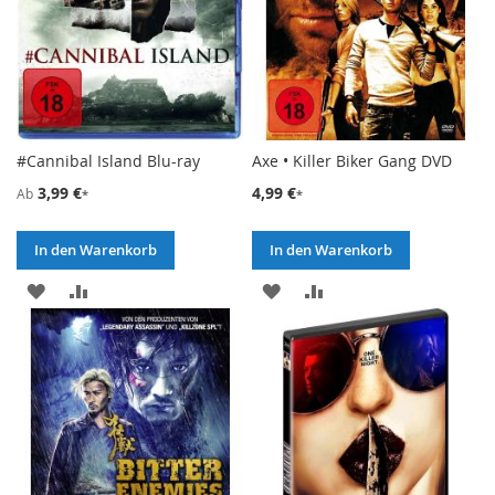
#Cannibal Island Blu-ray
Axe • Killer Biker Gang DVD
3,99 €
4,99 €
Ab
In den Warenkorb
In den Warenkorb
ZUR
ZUR
ZUR
ZUR
WUNSCHLISTE
VERGLEICHSLISTE
WUNSCHLISTE
VERGLEICHSLISTE
HINZUFÜGEN
HINZUFÜGEN
HINZUFÜGEN
HINZUFÜGEN