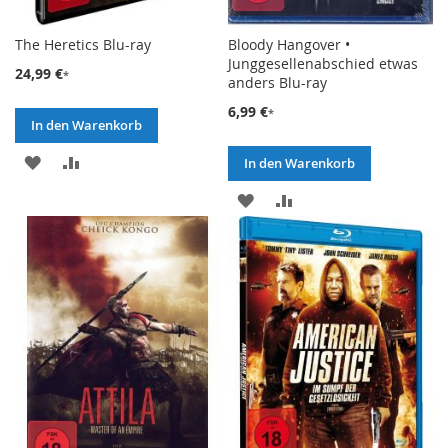
The Heretics Blu-ray
Bloody Hangover •
Junggesellenabschied etwas
24,99 €
anders Blu-ray
6,99 €
In den Warenkorb
ZUR
ZUR
In den Warenkorb
WUNSCHLISTE
VERGLEICHSLISTE
ZUR
ZUR
HINZUFÜGEN
HINZUFÜGEN
WUNSCHLISTE
VERGLEICHSLISTE
HINZUFÜGEN
HINZUFÜGEN