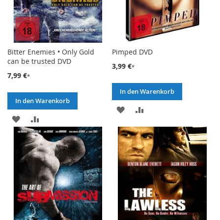
Bitter Enemies • Only Gold
Pimped DVD
can be trusted DVD
3,99 €
7,99 €
In den Warenkorb
In den Warenkorb
ZUR
ZUR
ZUR
ZUR
WUNSCHLISTE
VERGLEICHSLISTE
WUNSCHLISTE
VERGLEICHSLISTE
HINZUFÜGEN
HINZUFÜGEN
HINZUFÜGEN
HINZUFÜGEN