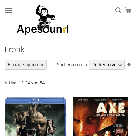
Zum
Inhalt
Such
Me
springen
Erotik
Ab
Sortieren nach
Einkaufsoptionen
so
Artikel
13
-
24
von
541