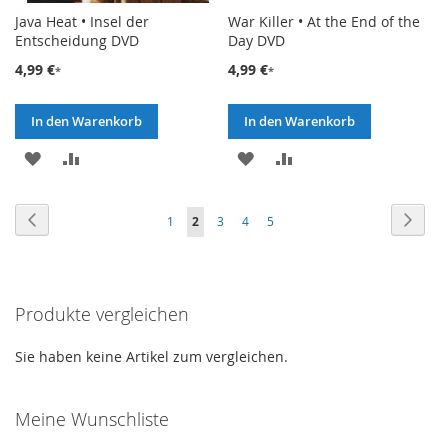
Java Heat • Insel der
War Killer • At the End of the
Entscheidung DVD
Day DVD
4,99 €
4,99 €
In den Warenkorb
In den Warenkorb
ZUR
ZUR
ZUR
ZUR
WUNSCHLISTE
VERGLEICHSLISTE
WUNSCHLISTE
VERGLEICHSLISTE
Seite
Seite
Zurück
Seite
Weite
Seite
Sie
Seite
Seite
Seite
1
2
3
4
5
HINZUFÜGEN
HINZUFÜGEN
HINZUFÜGEN
HINZUFÜGEN
lesen
gerade
Produkte vergleichen
die
Seite
Sie haben keine Artikel zum vergleichen.
Meine Wunschliste