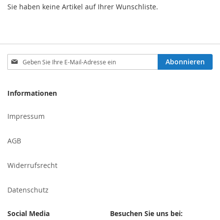
Sie haben keine Artikel auf Ihrer Wunschliste.
Melden
Abonnieren
Sie
sich
für
Informationen
unseren
Newsletter
Impressum
an:
AGB
Widerrufsrecht
Datenschutz
Social Media
Besuchen Sie uns bei: