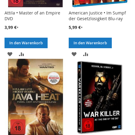
Attila • Master of an Empire
American Justice • Im Sumpf
DVD
der Gesetzlosigkeit Blu-ray
3,99 €
5,99 €
In den Warenkorb
In den Warenkorb
ZUR
ZUR
ZUR
ZUR
WUNSCHLISTE
VERGLEICHSLISTE
WUNSCHLISTE
VERGLEICHSLISTE
HINZUFÜGEN
HINZUFÜGEN
HINZUFÜGEN
HINZUFÜGEN