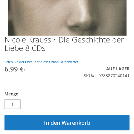
Nicole Krauss • Die Geschichte der
Zum
Anfang
Liebe 8 CDs
der
Bildgalerie
springen
Seien Sie der Erste, der dieses Produkt bewertet
6,99 €
AUF LAGER
SKU
9783870240141
Menge
In den Warenkorb