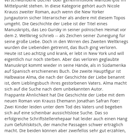
Mittelpunkt stehen. In diese Kategorie gehört auch Nicole
Krauss zweiter Roman, auch wenn die New Yorker
Jungautorin sicher literarischer als andere mit diesem Topos
umgeht. Die Geschichte der Liebe ist der Titel eines
Manuskripts, das Leo Gursky in seiner polnischen Heimat vor
dem 2. Weltkrieg schrieb -- als Zeichen seiner Zuneigung für
seine große Liebe. Doch in den Wirren des Zweiten Weltkriegs
wurden die Liebenden getrennt, das Buch ging verloren.
Heute ist Leo achtzig und krank, er lebt in New York und will
eigentlich nur noch sterben. Aber das verloren geglaubte
Manuskript kommt wieder in seine Hände, als in Südamerika
auf Spanisch erschienenes Buch. Die zweite Hauptfigur ist
Halbwaise Alma, die nach der Geschichte der Liebe benannt
ist, dem Lieblingsbuch ihres gestorbenen Vaters. Alma macht
sich auf die Suche nach dem unbekannten Autor.
Frappante Ähnlichkeit hat Die Geschichte der Liebe mit dem
neuen Roman von Krauss Ehemann Jonathan Safran Foer:
Zwei Kinder leiden unter dem Tod des Vaters und begeben
sich auf eine scheinbar aussichtslose Suche. Das so
erfolgreiche Schriftstellerehepaar hat leider auch einen Hang
zum Gefühlskitsch, der manche Passagen schwer erträglich
macht. Die beiden können aber zweifellos sehr gut erzählen,