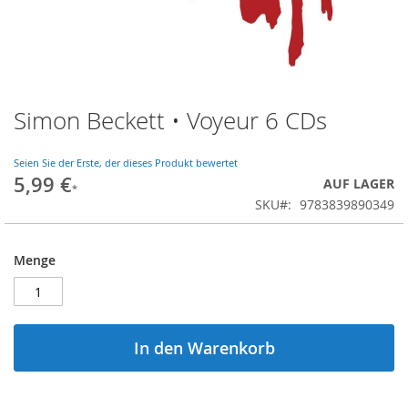
Simon Beckett • Voyeur 6 CDs
Zum
Anfang
der
Seien Sie der Erste, der dieses Produkt bewertet
Bildgalerie
5,99 €
AUF LAGER
springen
SKU
9783839890349
Menge
In den Warenkorb