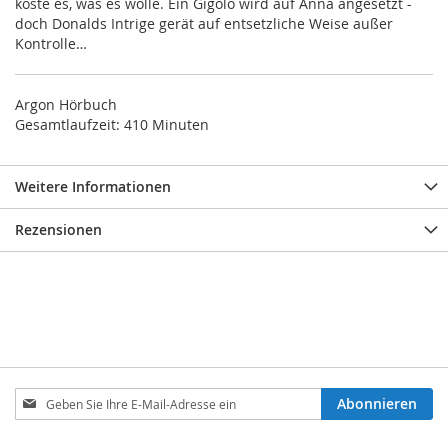
koste es, was es wolle. Ein Gigolo wird auf Anna angesetzt -
doch Donalds Intrige gerät auf entsetzliche Weise außer
Kontrolle…
Argon Hörbuch
Gesamtlaufzeit: 410 Minuten
Weitere Informationen
Rezensionen
Melden
Abonnieren
Sie
sich