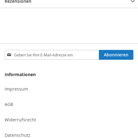
Rezensionen
Melden
Abonnieren
Sie
sich
für
Informationen
unseren
Newsletter
Impressum
an:
AGB
Widerrufsrecht
Datenschutz