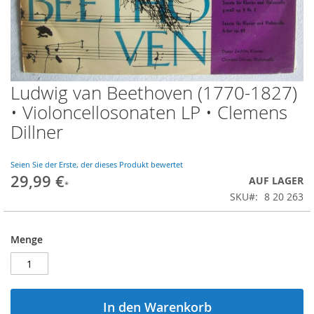
Ludwig van Beethoven (1770-1827)
Zum
Anfang
• Violoncellosonaten LP • Clemens
der
Dillner
Bildgalerie
springen
Seien Sie der Erste, der dieses Produkt bewertet
29,99 €
AUF LAGER
SKU
8 20 263
Menge
In den Warenkorb