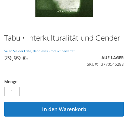
Tabu • Interkulturalität und Gender
Zum
Anfang
der
Seien Sie der Erste, der dieses Produkt bewertet
Bildgalerie
29,99 €
AUF LAGER
springen
SKU
3770546288
Menge
In den Warenkorb