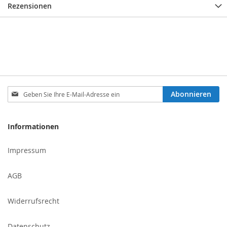
Rezensionen
Melden
Abonnieren
Sie
sich
für
Informationen
unseren
Newsletter
Impressum
an:
AGB
Widerrufsrecht
Datenschutz