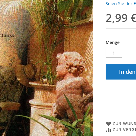
Seien Sie der 
2,99 
Menge
In de
ZUR WUNS
ZUR VERG