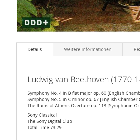
Zum
Anfang
Details
Weitere Informationen
Re
der
Bildgalerie
springen
Ludwig van Beethoven (1770-1
Symphony No. 4 in B flat major op. 60 [English Cham
Symphony No. 5 in C minor op. 67 [English Chamber 
The Ruins of Athens Overture op. 113 [Symphonie-Orc
Sony Classical
The Sony Digital Club
Total Time 73:29