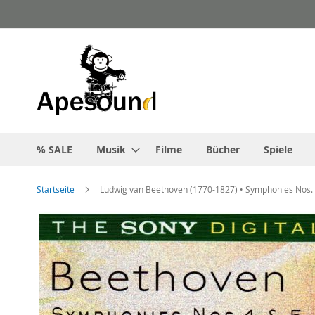
Zum
Inhalt
springen
% SALE
Musik
Filme
Bücher
Spiele
Startseite
Ludwig van Beethoven (1770-1827) • Symphonies Nos.
Zum
Ende
der
Bildgalerie
springen