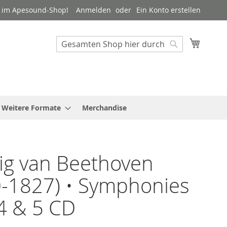
 im Apesound-Shop!
Anmelden
Ein Konto erstellen
Mein W
Suche
Suche
Weitere Formate
Merchandise
ig van Beethoven
-1827) • Symphonies
4 & 5 CD