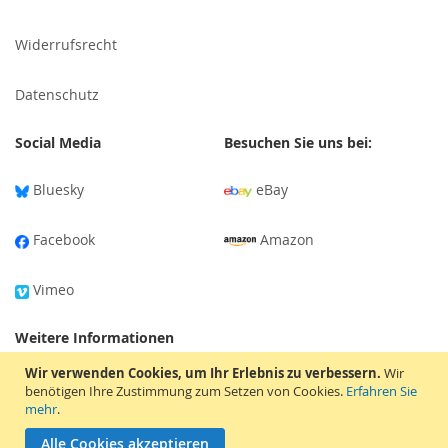
Widerrufsrecht
Datenschutz
Social Media
Besuchen Sie uns bei:
Bluesky
eBay
Facebook
Amazon
Vimeo
Weitere Informationen
Wir verwenden Cookies, um Ihr Erlebnis zu verbessern.
Wir
Versandinformationen
benötigen Ihre Zustimmung zum Setzen von Cookies.
Erfahren Sie
mehr
.
Tonträger-Bewertung
Alle Cookies akzeptieren