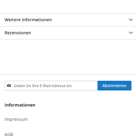
Weitere Informationen
Rezensionen
Melden
Abonnieren
Sie
sich
für
Informationen
unseren
Newsletter
Impressum
an:
AGB