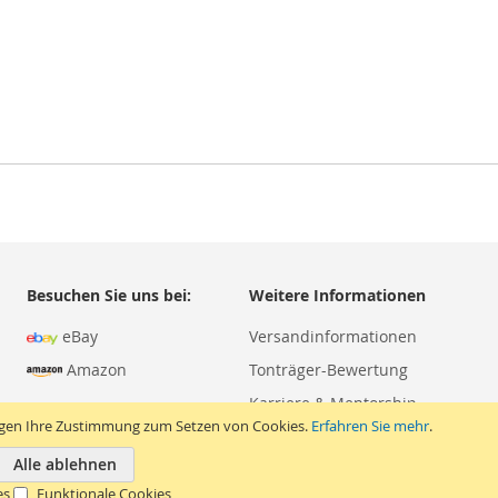
Besuchen Sie uns bei:
Weitere Informationen
eBay
Versandinformationen
Amazon
Tonträger-Bewertung
Karriere & Mentorship
igen Ihre Zustimmung zum Setzen von Cookies.
Erfahren Sie mehr
.
Alle ablehnen
es
Funktionale Cookies
Copyright © 2026 Apesound. Alle Rechte vorbehalten.