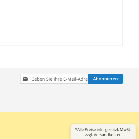
Melden
Abonnieren
Sie
sich
für
unseren
Newsletter
an:
*Alle Preise inkl. gesetzl. MwSt.
zzgl. Versandkosten