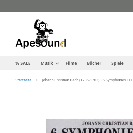
Zum
Inhalt
springen
% SALE
Musik
Filme
Bücher
Spiele
Startseite
Johann Christian Bach (1735-1782) • 6 Symphonies CD
Zum
Ende
der
Bildgalerie
springen