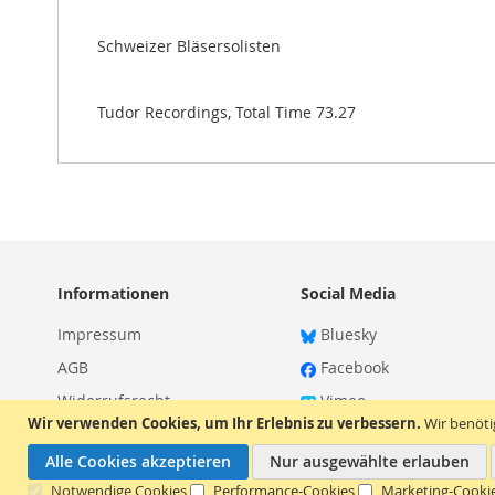
Schweizer Bläsersolisten
Tudor Recordings, Total Time 73.27
Informationen
Social Media
Impressum
Bluesky
AGB
Facebook
Widerrufsrecht
Vimeo
Wir verwenden Cookies, um Ihr Erlebnis zu verbessern.
Wir benöt
Datenschutz
Alle Cookies akzeptieren
Nur ausgewählte erlauben
Notwendige Cookies
Performance-Cookies
Marketing-Cooki