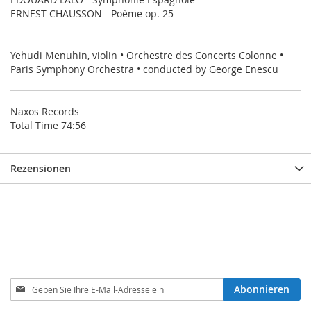
ERNEST CHAUSSON - Poème op. 25
Yehudi Menuhin, violin • Orchestre des Concerts Colonne •
Paris Symphony Orchestra • conducted by George Enescu
Naxos Records
Total Time 74:56
Rezensionen
Melden
Abonnieren
Sie