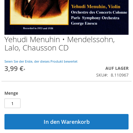
Yehudi Menuhin • Mendelssohn,
Zum
Anfang
Lalo, Chausson CD
der
Bildgalerie
springen
Seien Sie der Erste, der dieses Produkt bewertet
3,99 €
AUF LAGER
SKU
8.110967
Menge
In den Warenkorb